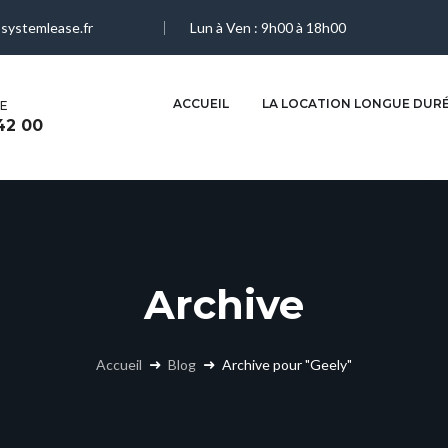
systemlease.fr
Lun à Ven : 9h00 à 18h00
martinique@systemlease.fr
ACCUEIL
LA LOCATION LONGUE DUR
E
MARTINIQUE
ALGÉRIE
42 00
05 96 42 42 43
+213 770 70 75 99
Archive
Accueil
Blog
Archive pour "Geely"