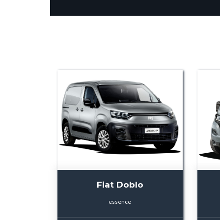
Fiat Doblo
essence