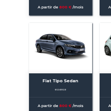
A partir de
800 €
/mois
A
Fiat Tipo Sedan
essence
A partir de
800 €
/mois
A