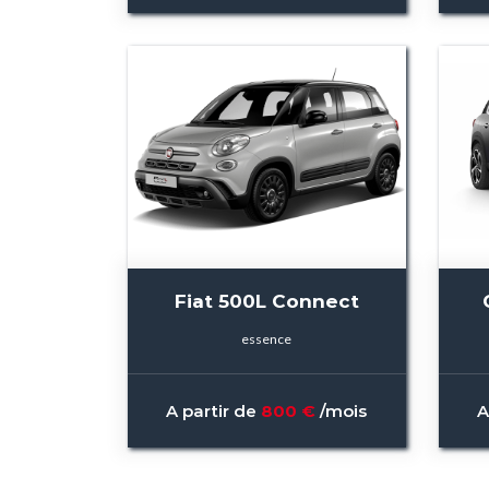
Fiat 500L Connect
essence
A partir de
800 €
/mois
A