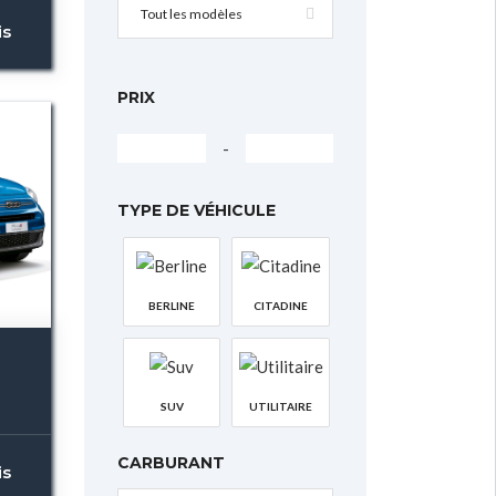
Tout les modèles
is
PRIX
-
TYPE DE VÉHICULE
BERLINE
CITADINE
SUV
UTILITAIRE
CARBURANT
is