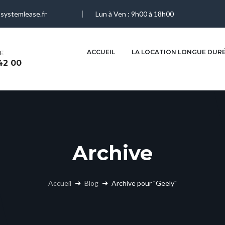
systemlease.fr
Lun à Ven : 9h00 à 18h00
martinique@systemlease.fr
ACCUEIL
LA LOCATION LONGUE DUR
E
MARTINIQUE
ALGÉRIE
42 00
05 96 42 42 43
+213 770 70 75 99
Archive
Accueil
Blog
Archive pour "Geely"