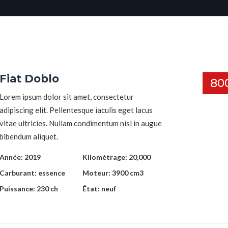
Fiat Doblo
80
Lorem ipsum dolor sit amet, consectetur
adipiscing elit. Pellentesque iaculis eget lacus
vitae ultricies. Nullam condimentum nisl in augue
bibendum aliquet.
Année:
2019
Kilométrage:
20,000
Carburant:
essence
Moteur:
3900 cm3
Puissance:
230 ch
État:
neuf