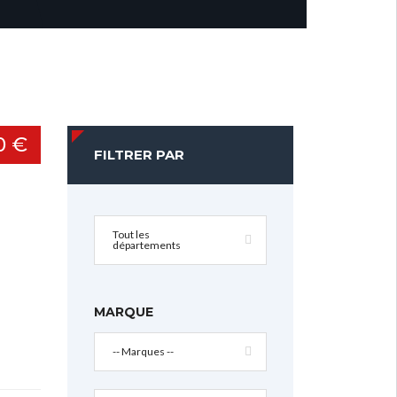
0 €
FILTRER PAR
Tout les
départements
MARQUE
-- Marques --